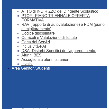
ATTO di INDIRIZZO del Dirigente Scolastico
PTOF - PIANO TRIENNALE OFFERTA
FORMATIVA
RAV (rapporto di autovalutazione) e PDM (piano
di miglioramento)
Codice disciplinare
Curricoli e Valutazione di Istituto
Carta dei Servizi
Inclusività-PAI
DSA- Disturbi Specifici dell'apprendimento.
Alunni BES.
Accoglienza alunni stranieri
Invalsi
Area Genitori/Studenti