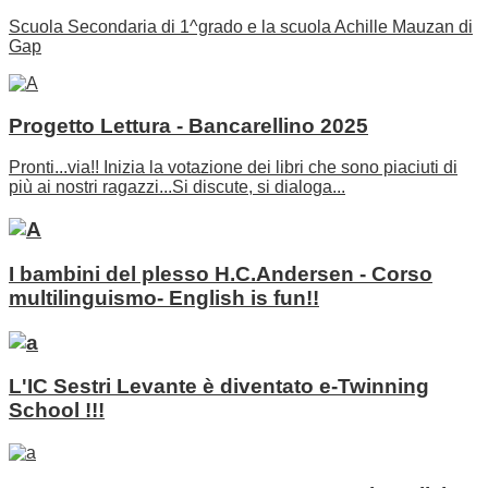
Scuola Secondaria di 1^grado e la scuola Achille Mauzan di
Gap
Progetto Lettura - Bancarellino 2025
Pronti...via!! Inizia la votazione dei libri che sono piaciuti di
più ai nostri ragazzi...Si discute, si dialoga...
I bambini del plesso H.C.Andersen - Corso
multilinguismo- English is fun!!
L'IC Sestri Levante è diventato e-Twinning
School !!!