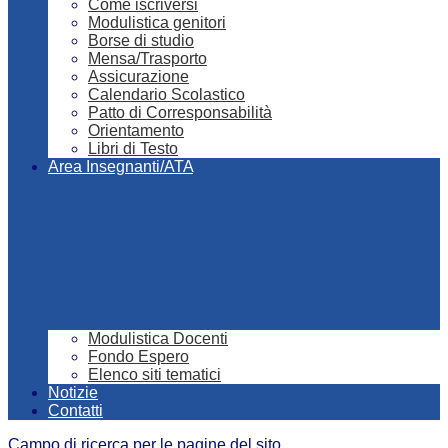
Come iscriversi
Modulistica genitori
Borse di studio
Mensa/Trasporto
Assicurazione
Calendario Scolastico
Patto di Corresponsabilità
Orientamento
Libri di Testo
Area Insegnanti/ATA
Modulistica Docenti
Fondo Espero
Elenco siti tematici
Notizie
Contatti
Campo di ricerca per le pagine del sito