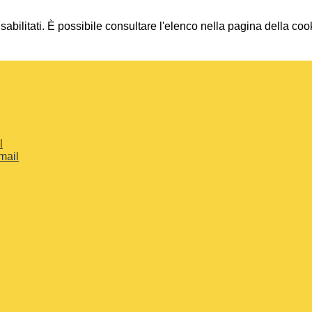
bilitati. È possibile consultare l'elenco nella pagina della cook
l
mail