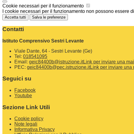
Cookie necessari per il funzionamento
I cookie necessari per il funzionamento non possono essere disa
Accetta tutti
Salva le preferenze
Contatti
Istituto Comprensivo Sestri Levante
Viale Dante, 64 - Sestri Levante (Ge)
Tel:
018541095
Email:
geic84400b@istruzione.it
Link per inviare una mai
PEC:
geic84400b@pec.istruzione.it
Link per inviare una 
Seguici su
Facebook
Youtube
Sezione Link Utili
Cookie policy
Note legali
Informativa Privacy