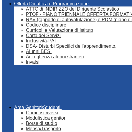
Offerta Didattica e Programmazione
ATTO di INDIRIZZO del Dirigente Scolastico
PTOF - PIANO TRIENNALE OFFERTA FORMATI
RAV (rapporto di autovalutazione) e PDM (piano di
Codice disciplinare
Curricoli e Valutazione di Istituto
Carta dei Servizi
Inclusività-PAI
DSA- Disturbi Specifici dell'apprendimento.
Alunni BES.
Accoglienza alunni stranieri
Invalsi
Area Genitori/Studenti
Come iscriversi
Modulistica genitori
Borse di studio
Mensa/Trasporto