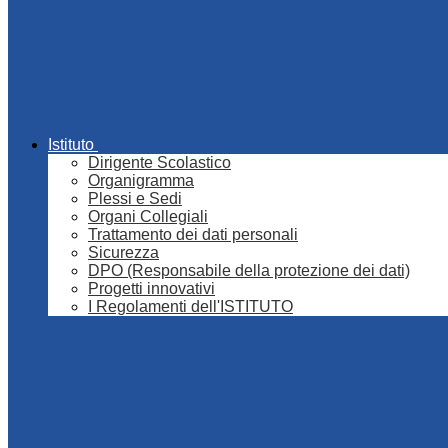
Istituto
Dirigente Scolastico
Organigramma
Plessi e Sedi
Organi Collegiali
Trattamento dei dati personali
Sicurezza
DPO (Responsabile della protezione dei dati)
Progetti innovativi
I Regolamenti dell'ISTITUTO