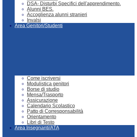
DSA- Disturbi Specifici dell'apprendimento.
Alunni BES.
Accoglienza alunni stranieri
Invalsi
Area Genitori/Studenti
Come iscriversi
Modulistica genitori
Borse di studio
Mensa/Trasporto
Assicurazione
Calendario Scolastico
Patto di Corresponsabilità
Orientamento
Libri di Testo
Area Insegnanti/ATA