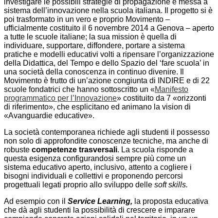
investigare le possibili strategie di propagazione e messa a
sistema dell’innovazione nella scuola italiana. Il progetto si è
poi trasformato in un vero e proprio Movimento –
ufficialmente costituito il 6 novembre 2014 a Genova – aperto
a tutte le scuole italiane; la sua mission è quella di
individuare, supportare, diffondere, portare a sistema
pratiche e modelli educativi volti a ripensare l’organizzazione
della Didattica, del Tempo e dello Spazio del ‘fare scuola’ in
una società della conoscenza in continuo divenire. Il
Movimento è frutto di un’azione congiunta di INDIRE e di 22
scuole fondatrici che hanno sottoscritto un «
Manifesto
programmatico per l’Innovazione
» costituito da 7 «orizzonti
di riferimento», che esplicitano ed animano la vision di
«Avanguardie educative».
La società contemporanea richiede agli studenti il possesso
non solo di approfondite conoscenze tecniche, ma anche di
robuste
competenze trasversali
. La scuola risponde a
questa esigenza configurandosi sempre più come un
sistema educativo aperto, inclusivo, attento a cogliere i
bisogni individuali e collettivi e proponendo percorsi
progettuali legati proprio allo sviluppo delle
soft skills.
Ad esempio con il
Service Learning,
la proposta educativa
che dà agli studenti la possibilità di crescere e imparare