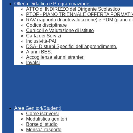
Offerta Didattica e Programmazione
ATTO di INDIRIZZO del Dirigente Scolastico
PTOF - PIANO TRIENNALE OFFERTA FORMATI
RAV (rapporto di autovalutazione) e PDM (piano di
Codice disciplinare
Curricoli e Valutazione di Istituto
Carta dei Servizi
Inclusività-PAI
DSA- Disturbi Specifici dell'apprendimento.
Alunni BES.
Accoglienza alunni stranieri
Invalsi
Area Genitori/Studenti
Come iscriversi
Modulistica genitori
Borse di studio
Mensa/Trasporto