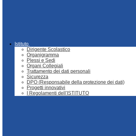
Istituto
Dirigente Scolastico
Organigramma
Plessi e Sedi
Organi Collegiali
Trattamento dei dati personali
Sicurezza
DPO (Responsabile della protezione dei dati)
Progetti innovativi
I Regolamenti dell'ISTITUTO