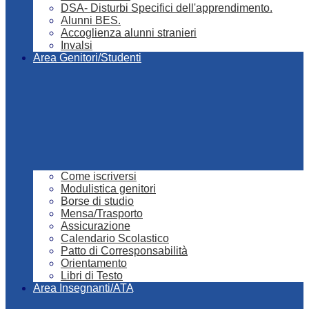
DSA- Disturbi Specifici dell'apprendimento.
Alunni BES.
Accoglienza alunni stranieri
Invalsi
Area Genitori/Studenti
Come iscriversi
Modulistica genitori
Borse di studio
Mensa/Trasporto
Assicurazione
Calendario Scolastico
Patto di Corresponsabilità
Orientamento
Libri di Testo
Area Insegnanti/ATA