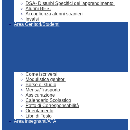
DSA- Disturbi Specifici dell'apprendimento.
Alunni BES.
Accoglienza alunni stranieri
Invalsi
Area Genitori/Studenti
Come iscriversi
Modulistica genitori
Borse di studio
Mensa/Trasporto
Assicurazione
Calendario Scolastico
Patto di Corresponsabilità
Orientamento
Libri di Testo
Area Insegnanti/ATA