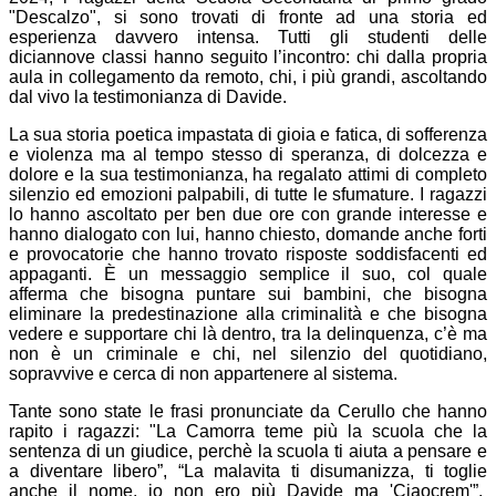
"Descalzo", si sono trovati di fronte ad una storia ed
esperienza davvero intensa. Tutti gli studenti delle
diciannove classi hanno seguito l’incontro: chi dalla propria
aula in collegamento da remoto, chi, i più grandi, ascoltando
dal vivo la testimonianza di Davide.
La sua storia poetica impastata di gioia e fatica, di sofferenza
e violenza ma al tempo stesso di speranza, di dolcezza e
dolore e la sua testimonianza, ha regalato attimi di completo
silenzio ed emozioni palpabili, di tutte le sfumature. I ragazzi
lo hanno ascoltato per ben due ore con grande interesse e
hanno dialogato con lui, hanno chiesto, domande anche forti
e provocatorie che hanno trovato risposte soddisfacenti ed
appaganti. È un messaggio semplice il suo, col quale
afferma che bisogna puntare sui bambini, che bisogna
eliminare la predestinazione alla criminalità e che bisogna
vedere e supportare chi là dentro, tra la delinquenza, c’è ma
non è un criminale e chi, nel silenzio del quotidiano,
sopravvive e cerca di non appartenere al sistema.
Tante sono state le frasi pronunciate da Cerullo che hanno
rapito i ragazzi: "La Camorra teme più la scuola che la
sentenza di un giudice, perchè la scuola ti aiuta a pensare e
a diventare libero”, “La malavita ti disumanizza, ti toglie
anche il nome, io non ero più Davide ma 'Ciaocrem'”.