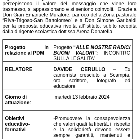
percepiscono il valore del messaggio che viene loro
trasmesso, si appassionano e si sentono coinvolti. Grazie a
Don Gian Emanuele Muratore, parroco della Zona pastorale
“Riva-Trigoso-San Bartolomeo” e a Don Simone Garibaldi
per la proposta educativa rivolta all’Istituto, subito recepita
dalla dirigente scolastica dott.ssa Arena Donatella.
Progetto in
Progetto
“
ALLE NOSTRE RADICI
relazione al PDM
BUONI VALORI”:
INCONTRO
SULLA LEGALITA’
RELATORE
DAVIDE CERULLO
– Ex
camorrista cresciuto a Scampia,
ora scrittore, fotografo ed
educatore.
Giorno di
martedi 13 febbraio 2024
attuazione:
Obiettivi
-Promuovere la consapevolezza
educativo-
che valori quali la libertà, il rispetto
formativi
e la solidarietà devono essere
sempre garantiti, mantenuti e