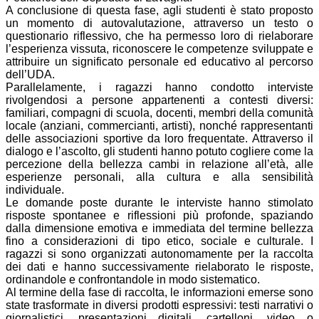
A conclusione di questa fase, agli studenti è stato proposto
un momento di autovalutazione, attraverso un testo o
questionario riflessivo, che ha permesso loro di rielaborare
l’esperienza vissuta, riconoscere le competenze sviluppate e
attribuire un significato personale ed educativo al percorso
dell’UDA.
Parallelamente, i ragazzi hanno condotto interviste
rivolgendosi a persone appartenenti a contesti diversi:
familiari, compagni di scuola, docenti, membri della comunità
locale (anziani, commercianti, artisti), nonché rappresentanti
delle associazioni sportive da loro frequentate. Attraverso il
dialogo e l’ascolto, gli studenti hanno potuto cogliere come la
percezione della bellezza cambi in relazione all’età, alle
esperienze personali, alla cultura e alla sensibilità
individuale.
Le domande poste durante le interviste hanno stimolato
risposte spontanee e riflessioni più profonde, spaziando
dalla dimensione emotiva e immediata del termine bellezza
fino a considerazioni di tipo etico, sociale e culturale. I
ragazzi si sono organizzati autonomamente per la raccolta
dei dati e hanno successivamente rielaborato le risposte,
ordinandole e confrontandole in modo sistematico.
Al termine della fase di raccolta, le informazioni emerse sono
state trasformate in diversi prodotti espressivi: testi narrativi o
giornalistici, presentazioni digitali, cartelloni, video o