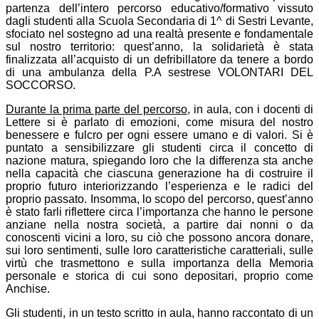
partenza dell’intero percorso educativo/formativo vissuto
dagli studenti alla Scuola Secondaria di 1^ di Sestri Levante,
sfociato nel sostegno ad una realtà presente e fondamentale
sul nostro territorio: quest’anno, la solidarietà è stata
finalizzata all’acquisto di un defribillatore da tenere a bordo
di una ambulanza della P.A sestrese VOLONTARI DEL
SOCCORSO.
Durante la prima parte del percorso
, in aula, con i docenti di
Lettere si è parlato di emozioni, come misura del nostro
benessere e fulcro per ogni essere umano e di valori. Si è
puntato a sensibilizzare gli studenti circa il concetto di
nazione matura, spiegando loro che la differenza sta anche
nella capacità che ciascuna generazione ha di costruire il
proprio futuro interiorizzando l’esperienza e le radici del
proprio passato. Insomma, lo scopo del percorso, quest’anno
è stato farli riflettere circa l’importanza che hanno le persone
anziane nella nostra società, a partire dai nonni o da
conoscenti vicini a loro, su ciò che possono ancora donare,
sui loro sentimenti, sulle loro caratteristiche caratteriali, sulle
virtù che trasmettono e sulla importanza della Memoria
personale e storica di cui sono depositari, proprio come
Anchise.
Gli studenti, in un testo scritto in aula, hanno raccontato di un