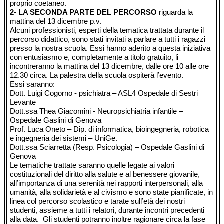
proprio coetaneo.
2- LA SECONDA PARTE DEL PERCORSO
riguarda la
mattina del 13 dicembre p.v.
Alcuni professionisti, esperti della tematica trattata durante il
percorso didattico, sono stati invitati a parlare a tutti i ragazzi
presso la nostra scuola. Essi hanno aderito a questa iniziativa
con entusiasmo e, completamente a titolo gratuito, li
incontreranno la mattina del 13 dicembre, dalle ore 10 alle ore
12.30 circa. La palestra della scuola ospiterà l’evento.
Essi saranno:
Dott. Luigi Cogorno - psichiatra – ASL4 Ospedale di Sestri
Levante
Dott.ssa Thea Giacomini - Neuropsichiatria infantile –
Ospedale Gaslini di Genova
Prof. Luca Oneto – Dip. di informatica, bioingegneria, robotica
e ingegneria dei sistemi – UniGe.
Dott.ssa Sciarretta (Resp. Psicologia) – Ospedale Gaslini di
Genova
Le tematiche trattate saranno quelle legate ai valori
costituzionali del diritto alla salute e al benessere giovanile,
all’importanza di una serenità nei rapporti interpersonali, alla
umanità, alla solidarietà e al civismo e sono state pianificate, in
linea col percorso scolastico e tarate sull’età dei nostri
studenti, assieme a tutti i relatori, durante incontri precedenti
alla data. Gli studenti potranno inoltre ragionare circa la fase