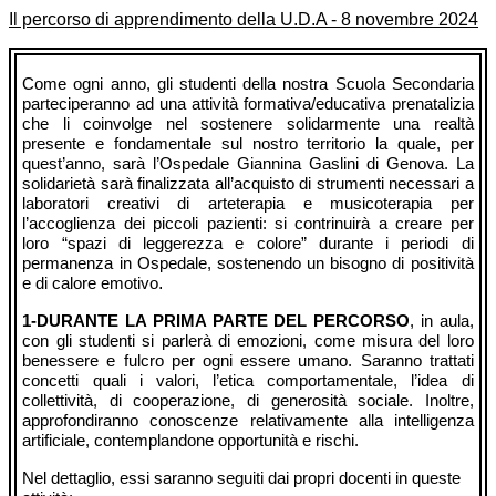
Il percorso di apprendimento della U.D.A - 8 novembre 2024
Come ogni anno, gli studenti della nostra Scuola Secondaria
parteciperanno ad una attività formativa/educativa prenatalizia
che li coinvolge nel sostenere solidarmente una realtà
presente e fondamentale sul nostro territorio la quale, per
quest’anno, sarà l’Ospedale Giannina Gaslini di Genova. La
solidarietà sarà finalizzata all’acquisto di strumenti necessari a
laboratori creativi di arteterapia e musicoterapia per
l’accoglienza dei piccoli pazienti: si contrinuirà a creare per
loro “spazi di leggerezza e colore” durante i periodi di
permanenza in Ospedale, sostenendo un bisogno di positività
.
e di calore emotivo
1-DURANTE LA PRIMA PARTE DEL PERCORSO
, in aula,
con gli studenti si parlerà di emozioni, come misura del loro
benessere e fulcro per ogni essere umano. Saranno trattati
concetti quali i valori, l’etica comportamentale, l’idea di
collettività, di cooperazione, di generosità sociale. Inoltre,
approfondiranno conoscenze relativamente alla intelligenza
artificiale, contemplandone opportunità e rischi.
Nel dettaglio, essi saranno seguiti dai propri docenti in queste