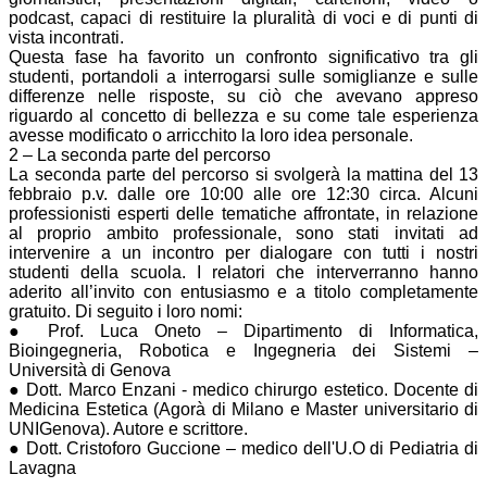
podcast, capaci di restituire la pluralità di voci e di punti di
vista incontrati.
Questa fase ha favorito un confronto significativo tra gli
studenti, portandoli a interrogarsi sulle somiglianze e sulle
differenze nelle risposte, su ciò che avevano appreso
riguardo al concetto di bellezza e su come tale esperienza
avesse modificato o arricchito la loro idea personale.
2 – La seconda parte del percorso
La seconda parte del percorso si svolgerà la mattina del 13
febbraio p.v. dalle ore 10:00 alle ore 12:30 circa. Alcuni
professionisti esperti delle tematiche affrontate, in relazione
al proprio ambito professionale, sono stati invitati ad
intervenire a un incontro per dialogare con tutti i nostri
studenti della scuola. I relatori che interverranno hanno
aderito all’invito con entusiasmo e a titolo completamente
gratuito. Di seguito i loro nomi:
● Prof. Luca Oneto – Dipartimento di Informatica,
Bioingegneria, Robotica e Ingegneria dei Sistemi –
Università di Genova
● Dott. Marco Enzani - medico chirurgo estetico. Docente di
Medicina Estetica (Agorà di Milano e Master universitario di
UNIGenova). Autore e scrittore.
● Dott. Cristoforo Guccione – medico dell'U.O di Pediatria di
Lavagna