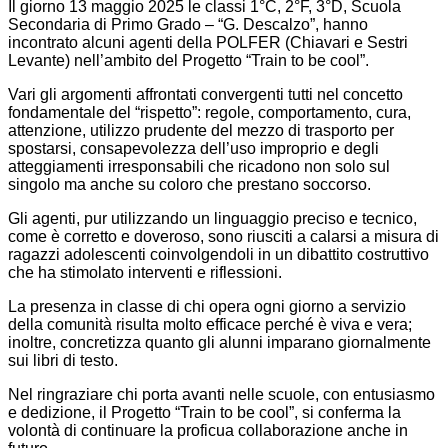
Il giorno 13 maggio 2025 le classi 1°C, 2°F, 3°D, Scuola
Secondaria di Primo Grado – “G. Descalzo”, hanno
incontrato alcuni agenti della
POLFER
(Chiavari e Sestri
Levante) nell’ambito del
Progetto “Train to be cool”
.
Vari gli argomenti affrontati convergenti tutti nel concetto
fondamentale del “
rispetto
”: regole, comportamento, cura,
attenzione, utilizzo prudente del mezzo di trasporto per
spostarsi, consapevolezza dell’uso improprio e degli
atteggiamenti irresponsabili che ricadono non solo sul
singolo ma anche su coloro che prestano soccorso.
Gli agenti, pur utilizzando un linguaggio preciso e tecnico,
come è corretto e doveroso, sono riusciti a calarsi a misura di
ragazzi adolescenti coinvolgendoli in un dibattito costruttivo
che ha stimolato interventi e riflessioni.
La presenza in classe di chi opera ogni giorno a servizio
della comunità risulta molto efficace perché è viva e vera;
inoltre, concretizza quanto gli alunni imparano giornalmente
sui libri di testo.
Nel ringraziare chi porta avanti nelle scuole, con entusiasmo
e dedizione, il Progetto “Train to be cool”, si conferma la
volontà di continuare la proficua collaborazione anche in