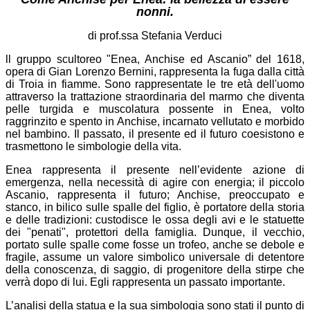
nonni.
di prof.ssa Stefania Verduci
ll gruppo scultoreo "Enea, Anchise ed Ascanio” del 1618,
opera di Gian Lorenzo Bernini, rappresenta la fuga dalla città
di Troia in fiamme. Sono rappresentate le tre età dell'uomo
attraverso la trattazione straordinaria del marmo che diventa
pelle turgida e muscolatura possente in Enea, volto
raggrinzito e spento in Anchise, incarnato vellutato e morbido
nel bambino. Il passato, il presente ed il futuro coesistono e
trasmettono le simbologie della vita.
Enea rappresenta il presente nell’evidente azione di
emergenza, nella necessità di agire con energia; il piccolo
Ascanio, rappresenta il futuro; Anchise, preoccupato e
stanco, in bilico sulle spalle del figlio, è portatore della storia
e delle tradizioni: custodisce le ossa degli avi e le statuette
dei "penati", protettori della famiglia. Dunque, il vecchio,
portato sulle spalle come fosse un trofeo, anche se debole e
fragile, assume un valore simbolico universale di detentore
della conoscenza, di saggio, di progenitore della stirpe che
verrà dopo di lui. Egli rappresenta un passato importante.
L’analisi della statua e la sua simbologia sono stati il punto di