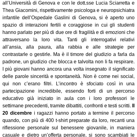
all’Università di Genova e con le dott.sse Lucia Sciarretta e
Thea Giacomini, rispettivamente psicologa e neuropsichiatra
infantile dell’Ospedale Gaslini di Genova, si è aperto uno
spazio di interazioni fertili e coraggiose in cui gli studenti
hanno parlato per più di due ore di fragilità e di emozioni che
attraversano la loro vita. Tanti gli interrogativi relativi
all’ansia, alla paura, alla rabbia e alle strategie per
contrastarle o gestirle. Ma è il timore del giudizio a farla da
padrone, un giudizio che blocca e talvolta non li fa respirare.
I più giovani hanno ancora una volta insegnato il significato
delle parole sincerità e spontaneità. Non è come nei social,
qui non c’erano filtri. L’incontro è sfociato così in una
partecipazione incredibile, essendo forti di un percorso
educativo già iniziato in aula con i loro professori le
settimane precedenti, tramite dibattiti, confronti e testi scritti.
Il
20 dicembre
i ragazzi hanno portato a termine il percorso
quando, con più di 400 t-shirt preparate da loro, recanti una
riflessione personale sul benessere giovanile, in maniera
casuale e dietro un’offerta personale, si sono scambiati le