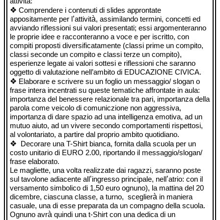
attività:
❖
Comprendere i contenuti di slides approntate
’
à
appositamente per l
attivit
, assimilando termini, concetti ed
avviando riflessioni sui valori presentati; essi argomenteranno
le proprie idee e racconteranno a voce e per iscritto, con
compiti proposti diversificatamente (classi prime un compito,
classi seconde un compito e classi terze un compito),
esperienze legate ai valori sottesi e riflessioni che saranno
oggetto di valutazione nell’ambito di EDUCAZIONE CIVICA.
❖
Elaborare e scrivere su un foglio un messaggio/ slogan o
frase intera incentrati su queste tematiche affrontate in aula:
importanza del benessere relazionale tra pari, importanza della
parola come veicolo di comuniczione non aggressiva,
importanza di dare spazio ad una intelligenza emotiva, ad un
mutuo aiuto, ad un vivere secondo comportamenti rispettosi,
al volontariato, a partire dal proprio ambito quotidiano.
❖
Decorare una T-Shirt bianca, fornita dalla scuola per un
costo unitario di EURO 2.00, riportando il messaggio/slogan/
frase elaborato.
Le magliette, una volta realizzate dai ragazzi, saranno poste
’
’
sul tavolone adiacente all
ingresso principale, nell
atrio: con il
versamento simbolico di 1,50 euro ognuno), la mattina del 20
à
dicembre, ciascuna classe, a turno,
sceglier
in maniera
casuale, una di esse preparata da un compagno della scuola.
à
Ognuno avr
quindi una t-Shirt con una dedica di un