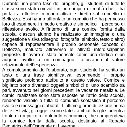
Durante una prima fase del progetto, gli studenti di tutte le
classi sono stati coinvolti in un compito di realtà che li ha
portati a riflettere in modo attivo e diretto sul concetto di
Bellezza. Essi hanno affrontato un compito che ha permesso
loro di esprimere in modo creativo e simbolico il percorso di
riflessione svolto. All’interno di una cornice fornita dalla
scuola, ciascun alunno ha realizzato un’immagine o una
suggestione visiva (disegno, fotografia, simbolo, testo o altro)
capace di rappresentare il proprio personale concetto di
Bellezza, maturato attraverso le attività interdisciplinari
proposte. Il lavoro è stato pensato come una dedica o un
augurio rivolto a un compagno, rafforzando il valore
relazionale dell’esperienza.
A completamento dell’elaborato, ogni studente ha scritto un
testo o una frase significativa, esprimendo il proprio
significato profondo attribuito a questo valore. Cornice e
biglietto sono diventati oggetti simbolici di uno scambio tra
pari, avvenuto nei giorni precedenti le vacanze natalizie. Le
cornici realizzate sono state esposte nell’atrio della scuola,
rendendo visibile a tutta la comunità scolastica il percorso
svolto e i messaggi elaborati. L’ultimo giorno di lezione prima
delle festività, gli oggetti sono stati scambiati tra gli studenti a
fronte di un piccolo contributo economico, che comprendeva
la cornice fornita dalla scuola, destinato al Reparto
Pediatrico dell’Ospedale di Lavagna.