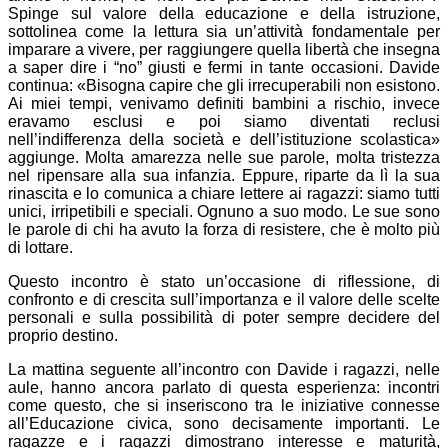
Spinge sul valore della educazione e della istruzione,
sottolinea come la lettura sia un’attività fondamentale per
imparare a vivere, per raggiungere quella libertà che insegna
a saper dire i “no” giusti e fermi in tante occasioni. Davide
continua: «Bisogna capire che gli irrecuperabili non esistono.
Ai miei tempi, venivamo definiti bambini a rischio, invece
eravamo esclusi e poi siamo diventati reclusi
nell’indifferenza della società e dell’istituzione scolastica»
aggiunge. Molta amarezza nelle sue parole, molta tristezza
nel ripensare alla sua infanzia. Eppure, riparte da lì la sua
rinascita e lo comunica a chiare lettere ai ragazzi: siamo tutti
unici, irripetibili e speciali. Ognuno a suo modo. Le sue sono
le parole di chi ha avuto la forza di resistere, che è molto più
di lottare.
Questo incontro è stato un’occasione di riflessione, di
confronto e di crescita sull’importanza e il valore delle scelte
personali e sulla possibilità di poter sempre decidere del
proprio destino.
La mattina seguente all’incontro con Davide i ragazzi, nelle
aule, hanno ancora parlato di questa esperienza: incontri
come questo, che si inseriscono tra le iniziative connesse
all’Educazione civica, sono decisamente importanti. Le
ragazze e i ragazzi dimostrano interesse e maturità,