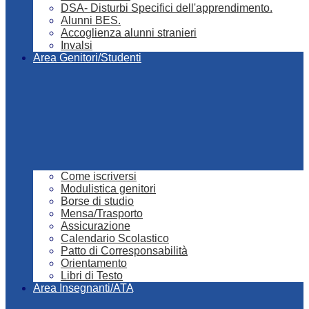
DSA- Disturbi Specifici dell'apprendimento.
Alunni BES.
Accoglienza alunni stranieri
Invalsi
Area Genitori/Studenti
Come iscriversi
Modulistica genitori
Borse di studio
Mensa/Trasporto
Assicurazione
Calendario Scolastico
Patto di Corresponsabilità
Orientamento
Libri di Testo
Area Insegnanti/ATA