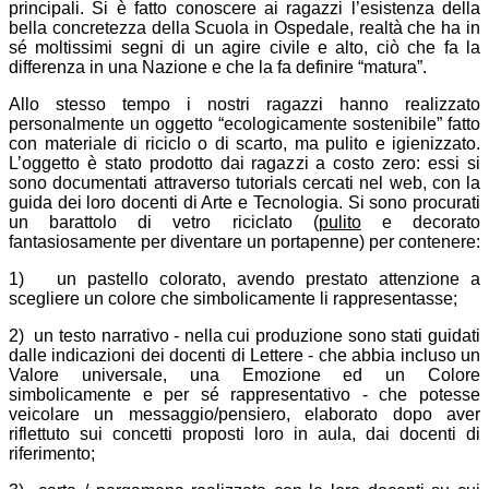
principali. Si è fatto conoscere ai ragazzi l’esistenza della
bella concretezza della Scuola in Ospedale, realtà che ha in
sé moltissimi segni di un agire civile e alto, ciò che fa la
differenza in una Nazione e che la fa definire “matura”.
Allo stesso tempo i nostri ragazzi hanno realizzato
personalmente un oggetto “ecologicamente sostenibile” fatto
con materiale di riciclo o di scarto, ma pulito e igienizzato.
L’oggetto è stato prodotto dai ragazzi a costo zero: essi si
sono documentati attraverso tutorials cercati nel web, con la
guida dei loro docenti di Arte e Tecnologia. Si sono procurati
un barattolo di vetro riciclato (
pulito
e decorato
fantasiosamente per diventare un portapenne) per contenere:
1) un pastello colorato, avendo prestato attenzione a
scegliere un colore che simbolicamente li rappresentasse;
2) un testo narrativo - nella cui produzione sono stati guidati
dalle indicazioni dei docenti di Lettere - che abbia incluso un
Valore universale, una Emozione ed un Colore
simbolicamente e per sé rappresentativo - che potesse
veicolare un messaggio/pensiero, elaborato dopo aver
riflettuto sui concetti proposti loro in aula, dai docenti di
riferimento;