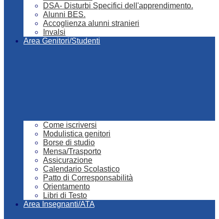
DSA- Disturbi Specifici dell'apprendimento.
Alunni BES.
Accoglienza alunni stranieri
Invalsi
Area Genitori/Studenti
Come iscriversi
Modulistica genitori
Borse di studio
Mensa/Trasporto
Assicurazione
Calendario Scolastico
Patto di Corresponsabilità
Orientamento
Libri di Testo
Area Insegnanti/ATA