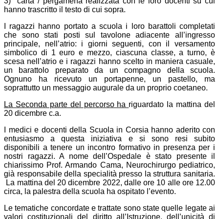
3) carta / pergamena realizzata con le loro docenti su cui
hanno trascritto il testo di cui sopra.
I ragazzi hanno portato a scuola i loro barattoli completati
che sono stati posti sul tavolone adiacente all’ingresso
principale, nell’atrio: i giorni seguenti, con il versamento
simbolico di 1 euro e mezzo, ciascuna classe, a turno, è
scesa nell’atrio e i ragazzi hanno scelto in maniera casuale,
un barattolo preparato da un compagno della scuola.
Ognuno ha ricevuto un portapenne, un pastello, ma
soprattutto un messaggio augurale da un proprio coetaneo.
La Seconda parte del percorso ha
riguardato la mattina del
20 dicembre c.a.
I medici e docenti della Scuola in Corsia hanno aderito con
entusiasmo a questa iniziativa e si sono resi subito
disponibili a tenere un incontro formativo in presenza per i
nostri ragazzi. A nome dell’Ospedale è stato presente il
chiarissimo Prof. Armando Cama, Neurochirurgo pediatrico,
già responsabile della specialità presso la struttura sanitaria.
La mattina del 20 dicembre 2022, dalle ore 10 alle ore 12.00
circa, la palestra della scuola ha ospitato l’evento.
Le tematiche concordate e trattate sono state quelle legate ai
valori costituzionali del diritto all’Istruzione, dell’unicità di