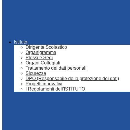
Istituto
Dirigente Scolastico
Organigramma
Plessi e Sedi
Organi Collegiali
Trattamento dei dati personali
Sicurezza
DPO (Responsabile della protezione dei dati)
Progetti innovativi
I Regolamenti dell'ISTITUTO