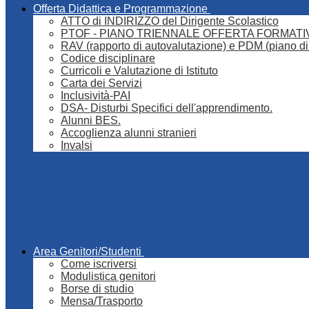
Offerta Didattica e Programmazione
ATTO di INDIRIZZO del Dirigente Scolastico
PTOF - PIANO TRIENNALE OFFERTA FORMATI
RAV (rapporto di autovalutazione) e PDM (piano di
Codice disciplinare
Curricoli e Valutazione di Istituto
Carta dei Servizi
Inclusività-PAI
DSA- Disturbi Specifici dell'apprendimento.
Alunni BES.
Accoglienza alunni stranieri
Invalsi
Area Genitori/Studenti
Come iscriversi
Modulistica genitori
Borse di studio
Mensa/Trasporto