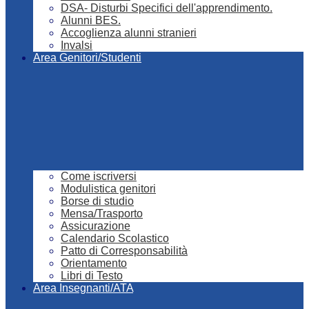
DSA- Disturbi Specifici dell'apprendimento.
Alunni BES.
Accoglienza alunni stranieri
Invalsi
Area Genitori/Studenti
Come iscriversi
Modulistica genitori
Borse di studio
Mensa/Trasporto
Assicurazione
Calendario Scolastico
Patto di Corresponsabilità
Orientamento
Libri di Testo
Area Insegnanti/ATA