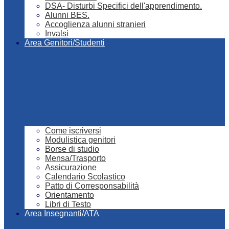
DSA- Disturbi Specifici dell'apprendimento.
Alunni BES.
Accoglienza alunni stranieri
Invalsi
Area Genitori/Studenti
Come iscriversi
Modulistica genitori
Borse di studio
Mensa/Trasporto
Assicurazione
Calendario Scolastico
Patto di Corresponsabilità
Orientamento
Libri di Testo
Area Insegnanti/ATA