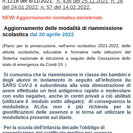
n.1218 del 6/11/2021;
n. 436 del 25.11.2021;
n. 28
del 24.01.2022;
n. 57 del 14.02.2022.
NEW! Aggiornamento normativa ministeriale.
Aggiornamento delle modalità di riammissione
scolastica
dal 20 aprile 2022
(Piano per la prosecuzione, nell’anno scolastico 2021-2022, delle
attività scolastiche, educative e formative nelle istituzioni del
Sistema nazionale di istruzione a seguito della Cessazione dello
stato di emergenza da Covid-19. )
Si comunica che la riammissione in classe dei bambini e
degli alunni in isolamento in seguito all’infezione da
SARS CoV-2 è subordinata alla sola dimostrazione di
avere effettuato un test antigenico rapido o molecolare
con esito negativo, anche in centri privati a ciò abilitati
(u
tilizzare il modulo sotto allegato);
di conseguenza la
modulistica ALiSa non è più richiesta per le
giustificazioni delle assenze e si torna ad utilizzare la
modulistica presente sul diario.
Per la scuola dell'infanzia decade l'obbligo di
presentazione del certificato medico per assenze