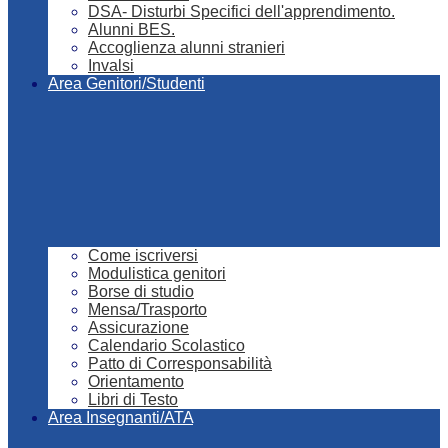
DSA- Disturbi Specifici dell'apprendimento.
Alunni BES.
Accoglienza alunni stranieri
Invalsi
Area Genitori/Studenti
Come iscriversi
Modulistica genitori
Borse di studio
Mensa/Trasporto
Assicurazione
Calendario Scolastico
Patto di Corresponsabilità
Orientamento
Libri di Testo
Area Insegnanti/ATA