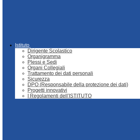
Istituto
Dirigente Scolastico
Organigramma
Plessi e Sedi
Organi Collegiali
Trattamento dei dati personali
Sicurezza
DPO (Responsabile della protezione dei dati)
Progetti innovativi
I Regolamenti dell'ISTITUTO