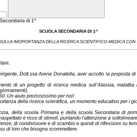
SCUOLA SECONDARIA DI 1^
ULLA IMOPORTANZA DELLA RICERCA SCIENTIFICO-MEDICA CON L
tani.
 Dirigente, Dott.ssa Arena Donatella, aver accolto la
proposta di
mento di un progetto di ricerca medica sull’Atassia,
malattia 
giornamenti).
,50. Un aiuto preziosissimo per noi!
portanza della ricerca scientifica, un momento educativo
per i gi
fanzia, della scuola Primaria e della scuola Secondaria di pr
naspettato e ricco di stimoli, puntando l'attenzione a sottolineare i
enze, di condivisione e di scambio e quindi di riflessioni
su temi
 è su di loro che bisogna scommettere.