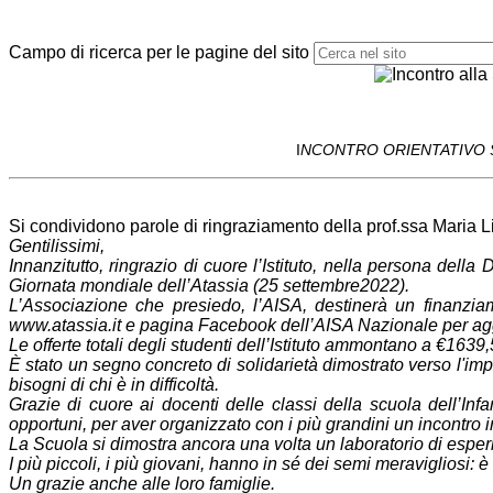
Campo di ricerca per le pagine del sito
I
NCONTRO ORIENTATIVO S
Si condividono parole di ringraziamento della prof.ssa Maria Li
Gentilissimi,
Innanzitutto, ringrazio di cuore l’Istituto, nella persona della
Giornata mondiale dell’Atassia (25
settembre2022).
L’Associazione che presiedo, l’AISA, destinerà un finanzia
www.atassia.it e pagina Facebook dell’AISA
Nazionale per ag
Le offerte totali degli studenti dell’Istituto ammontano a €1639
È stato un segno concreto di solidarietà dimostrato verso l'im
bisogni di chi è in difficoltà.
Grazie di cuore ai docenti delle classi della scuola dell’In
opportuni, per aver organizzato con i più grandini un incontro
i
La Scuola si dimostra ancora una volta un laboratorio di esperi
I più piccoli, i più giovani, hanno in sé dei semi meravigliosi:
Un grazie anche alle loro famiglie.