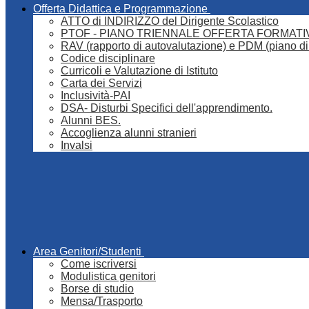
Offerta Didattica e Programmazione
ATTO di INDIRIZZO del Dirigente Scolastico
PTOF - PIANO TRIENNALE OFFERTA FORMATI
RAV (rapporto di autovalutazione) e PDM (piano di
Codice disciplinare
Curricoli e Valutazione di Istituto
Carta dei Servizi
Inclusività-PAI
DSA- Disturbi Specifici dell'apprendimento.
Alunni BES.
Accoglienza alunni stranieri
Invalsi
Area Genitori/Studenti
Come iscriversi
Modulistica genitori
Borse di studio
Mensa/Trasporto