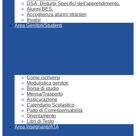
DSA- Disturbi Specifici dell'apprendimento.
Alunni BES.
Accoglienza alunni stranieri
Invalsi
Area Genitori/Studenti
Come iscriversi
Modulistica genitori
Borse di studio
Mensa/Trasporto
Assicurazione
Calendario Scolastico
Patto di Corresponsabilità
Orientamento
Libri di Testo
Area Insegnanti/ATA