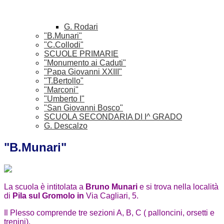
G. Rodari
"B.Munari"
"C.Collodi"
SCUOLE PRIMARIE
"Monumento ai Caduti"
"Papa Giovanni XXIII"
"T.Bertollo"
"Marconi"
"Umberto I"
"San Giovanni Bosco"
SCUOLA SECONDARIA DI I^ GRADO
G. Descalzo
"B.Munari"
La scuola è intitolata a
Bruno Munari
e si trova nella località
di
Pila sul Gromolo in
Via Cagliari, 5.
Il Plesso comprende tre sezioni A, B, C ( palloncini, orsetti e
trenini).