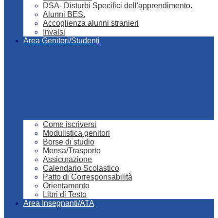
DSA- Disturbi Specifici dell'apprendimento.
Alunni BES.
Accoglienza alunni stranieri
Invalsi
Area Genitori/Studenti
Come iscriversi
Modulistica genitori
Borse di studio
Mensa/Trasporto
Assicurazione
Calendario Scolastico
Patto di Corresponsabilità
Orientamento
Libri di Testo
Area Insegnanti/ATA