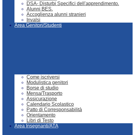
DSA- Disturbi Specifici dell'apprendimento.
Alunni BES.
Accoglienza alunni stranieri
Invalsi
Area Genitori/Studenti
Come iscriversi
Modulistica genitori
Borse di studio
Mensa/Trasporto
Assicurazione
Calendario Scolastico
Patto di Corresponsabilità
Orientamento
Libri di Testo
Area Insegnanti/ATA