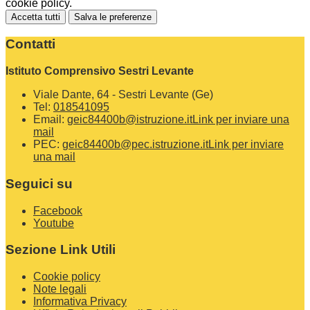
cookie policy.
Accetta tutti
Salva le preferenze
Contatti
Istituto Comprensivo Sestri Levante
Viale Dante, 64 - Sestri Levante (Ge)
Tel:
018541095
Email:
geic84400b@istruzione.it
Link per inviare una
mail
PEC:
geic84400b@pec.istruzione.it
Link per inviare
una mail
Seguici su
Facebook
Youtube
Sezione Link Utili
Cookie policy
Note legali
Informativa Privacy