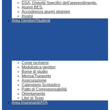
DSA- Disturbi Specifici dell'apprendimento.
Alunni BES.
Accoglienza alunni stranieri
Invalsi
Area Genitori/Studenti
Come iscriversi
Modulistica genitori
Borse di studio
Mensa/Trasporto
Assicurazione
Calendario Scolastico
Patto di Corresponsabilità
Orientamento
Libri di Testo
Area Insegnanti/ATA