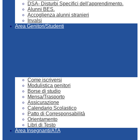
DSA- Disturbi Specifici dell'apprendimento.
Alunni BES.
Accoglienza alunni stranieri
Invalsi
Area Genitori/Studenti
Come iscriversi
Modulistica genitori
Borse di studio
Mensa/Trasporto
Assicurazione
Calendario Scolastico
Patto di Corresponsabilità
Orientamento
Libri di Testo
Area Insegnanti/ATA