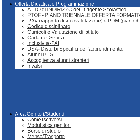
Offerta Didattica e Programmazione
ATTO di INDIRIZZO del Dirigente Scolastico
PTOF - PIANO TRIENNALE OFFERTA FORMATI
RAV (rapporto di autovalutazione) e PDM (piano di
Codice disciplinare
Curricoli e Valutazione di Istituto
Carta dei Servizi
Inclusività-PAI
DSA- Disturbi Specifici dell'apprendimento.
Alunni BES.
Accoglienza alunni stranieri
Invalsi
Area Genitori/Studenti
Come iscriversi
Modulistica genitori
Borse di studio
Mensa/Trasporto