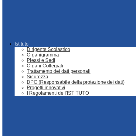
Istituto
Dirigente Scolastico
Organigramma
Plessi e Sedi
Organi Collegiali
Trattamento dei dati personali
Sicurezza
DPO (Responsabile della protezione dei dati)
Progetti innovativi
I Regolamenti dell'ISTITUTO