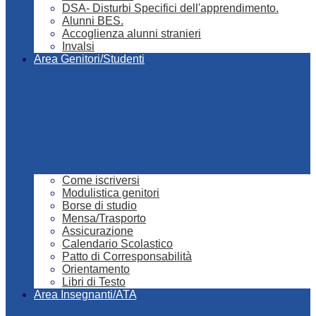
DSA- Disturbi Specifici dell'apprendimento.
Alunni BES.
Accoglienza alunni stranieri
Invalsi
Area Genitori/Studenti
Come iscriversi
Modulistica genitori
Borse di studio
Mensa/Trasporto
Assicurazione
Calendario Scolastico
Patto di Corresponsabilità
Orientamento
Libri di Testo
Area Insegnanti/ATA