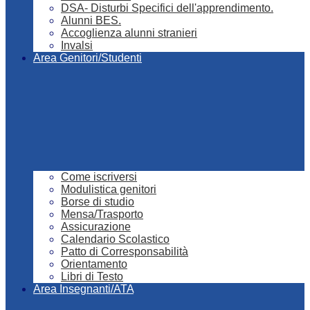
DSA- Disturbi Specifici dell'apprendimento.
Alunni BES.
Accoglienza alunni stranieri
Invalsi
Area Genitori/Studenti
Come iscriversi
Modulistica genitori
Borse di studio
Mensa/Trasporto
Assicurazione
Calendario Scolastico
Patto di Corresponsabilità
Orientamento
Libri di Testo
Area Insegnanti/ATA