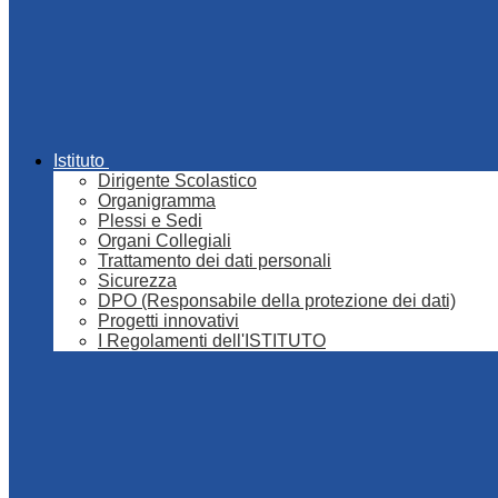
Istituto
Dirigente Scolastico
Organigramma
Plessi e Sedi
Organi Collegiali
Trattamento dei dati personali
Sicurezza
DPO (Responsabile della protezione dei dati)
Progetti innovativi
I Regolamenti dell'ISTITUTO