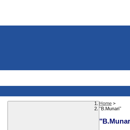
Home
>
"B.Munari"
"B.Munar