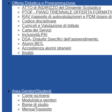
Offerta Didattica e Programmazione
ATTO di INDIRIZZO del Dirigente Scolastico
PTOF - PIANO TRIENNALE OFFERTA FORMATI
RAV (rapporto di autovalutazione) e PDM (piano di
Codice disciplinare
Curricoli e Valutazione di Istituto
Carta dei Servizi
Inclusività-PAI
DSA- Disturbi Specifici dell'apprendimento.
Alunni BES.
Accoglienza alunni stranieri
Invalsi
Area Genitori/Studenti
Come iscriversi
Modulistica genitori
Borse di studio
Mensa/Trasporto