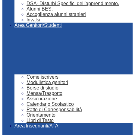
DSA- Disturbi Specifici dell'apprendimento.
Alunni BES.
Accoglienza alunni stranieri
Invalsi
Area Genitori/Studenti
Come iscriversi
Modulistica genitori
Borse di studio
Mensa/Trasporto
Assicurazione
Calendario Scolastico
Patto di Corresponsabilità
Orientamento
Libri di Testo
Area Insegnanti/ATA