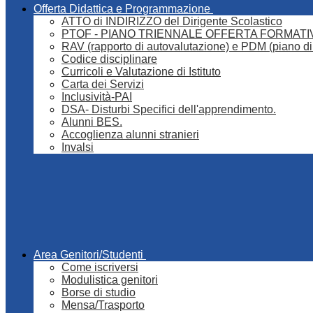
Offerta Didattica e Programmazione
ATTO di INDIRIZZO del Dirigente Scolastico
PTOF - PIANO TRIENNALE OFFERTA FORMATI
RAV (rapporto di autovalutazione) e PDM (piano di
Codice disciplinare
Curricoli e Valutazione di Istituto
Carta dei Servizi
Inclusività-PAI
DSA- Disturbi Specifici dell'apprendimento.
Alunni BES.
Accoglienza alunni stranieri
Invalsi
Area Genitori/Studenti
Come iscriversi
Modulistica genitori
Borse di studio
Mensa/Trasporto