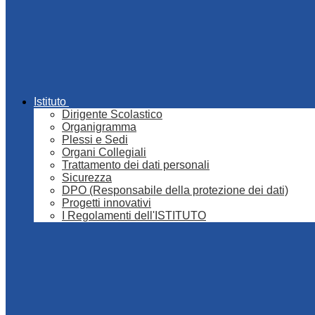
Istituto
Dirigente Scolastico
Organigramma
Plessi e Sedi
Organi Collegiali
Trattamento dei dati personali
Sicurezza
DPO (Responsabile della protezione dei dati)
Progetti innovativi
I Regolamenti dell'ISTITUTO